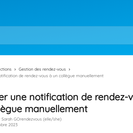
ections
Gestion des rendez-vous
tification de rendez-vous à un collègue manuellement
r une notification de rendez-
llègue manuellement
r
Sarah GOrendezvous (elle/she)
bre 2023