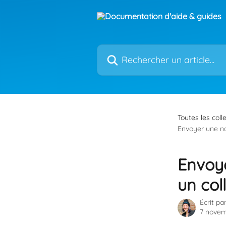
Passer au contenu principal
Rechercher un article...
Toutes les coll
Envoyer une no
Envoye
un co
Écrit pa
7 novem