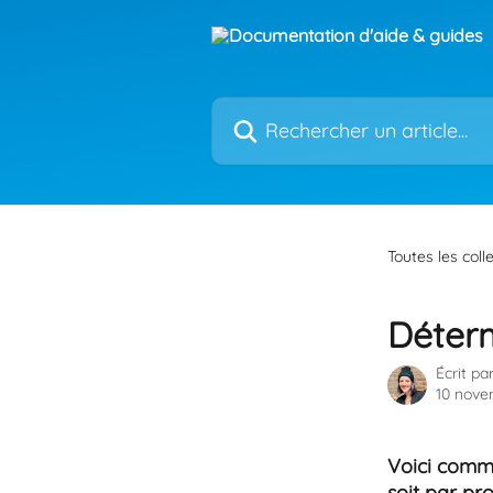
Passer au contenu principal
Rechercher un article...
Toutes les coll
Déterm
Écrit pa
10 nove
Voici comme
soit par pro