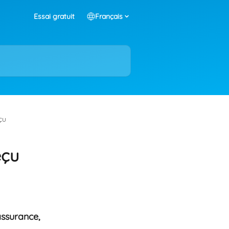
Essai gratuit
Français
çu
eçu
ssurance, 