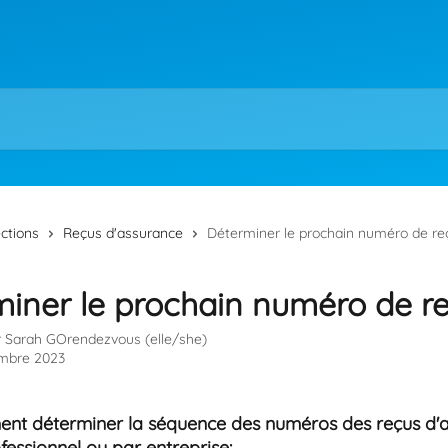
ections
Reçus d'assurance
Déterminer le prochain numéro de re
iner le prochain numéro de r
r
Sarah GOrendezvous (elle/she)
mbre 2023
nt déterminer la séquence des numéros des reçus d'a
fessionnel ou par entreprise: