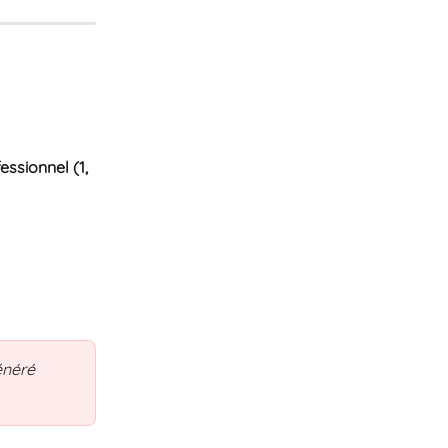
ssionnel (1, 
énéré 