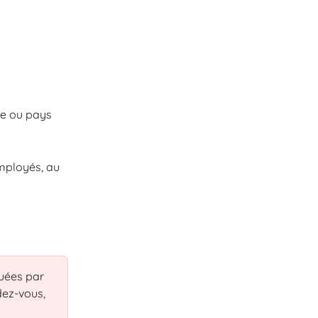
nce ou pays
mployés, au 
quées par 
dez-vous, 