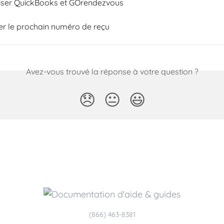
iser QuickBooks et GOrendezvous
r le prochain numéro de reçu
Avez-vous trouvé la réponse à votre question ?
😞
😐
😃
(866) 463-8381