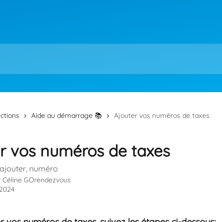
ections
Aide au démarrage 📚
Ajouter vos numéros de taxes
r vos numéros de taxes
 ajouter, numéro
r
Céline GOrendezvous
t 2024
r vos numéros de taxes, suivez les étapes ci-dessous: