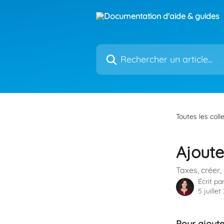
Passer au contenu principal
Rechercher un article...
Toutes les coll
Ajoute
Taxes, créer,
Écrit pa
5 juille
Pour ajoute