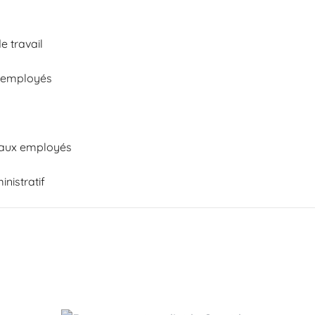
e travail
s employés
s aux employés
inistratif