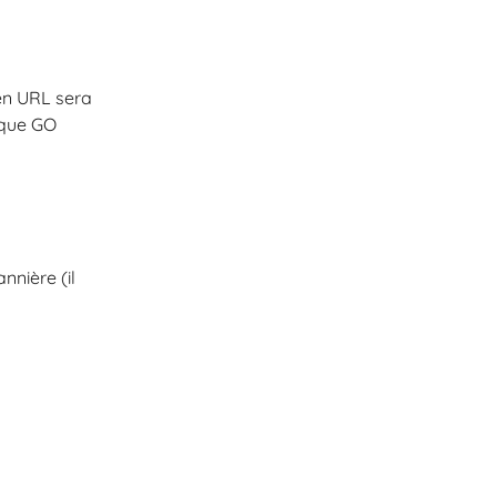
en URL sera 
ique GO 
nnière (il 