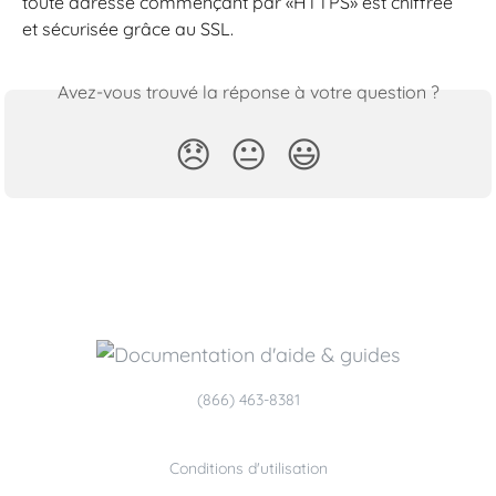
toute adresse commençant par «HTTPS» est chiffrée 
et sécurisée grâce au SSL. 
Avez-vous trouvé la réponse à votre question ?
😞
😐
😃
(866) 463-8381
Conditions d'utilisation